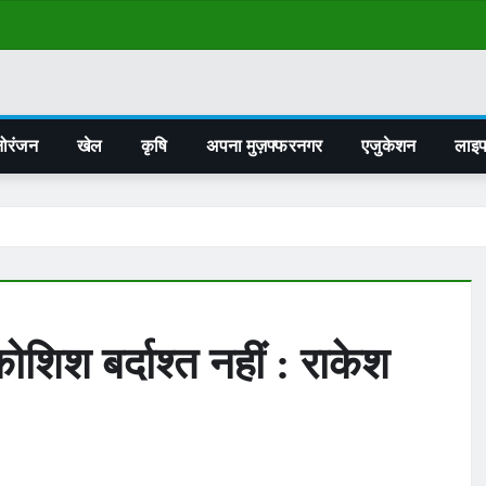
ोरंजन
खेल
कृषि
अपना मुज़फ्फरनगर
एजुकेशन
लाइ
ोशिश बर्दाश्त नहीं : राकेश