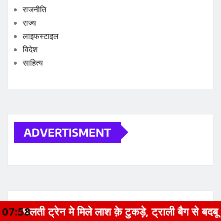
राजनीति
राज्य
लाइफस्टाइल
विदेश
साहित्य
ADVERTISMENT
मिले लाश क़े टुकड़े, ट्राली बैग से बदबू आने पर खुला राज़
07:59