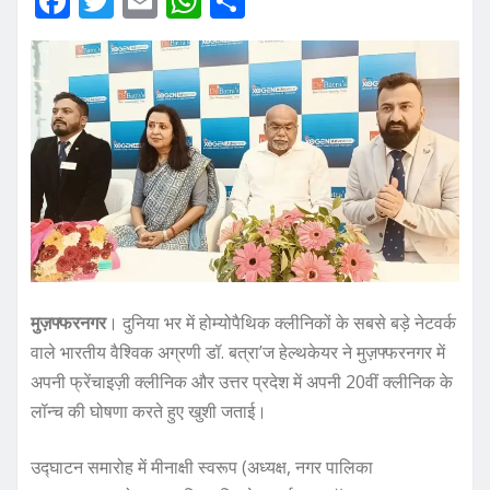
F
T
E
W
S
a
w
m
h
h
c
it
ai
at
ar
e
te
l
s
e
b
r
A
o
p
o
p
k
मुज़फ्फरनगर
। दुनिया भर में होम्योपैथिक क्लीनिकों के सबसे बड़े नेटवर्क
वाले भारतीय वैश्विक अग्रणी डॉ. बत्रा’ज हेल्थकेयर ने मुज़फ्फरनगर में
अपनी फ्रेंचाइज़ी क्लीनिक और उत्तर प्रदेश में अपनी 20वीं क्लीनिक के
लॉन्च की घोषणा करते हुए खुशी जताई।
उद्घाटन समारोह में मीनाक्षी स्वरूप (अध्यक्ष, नगर पालिका