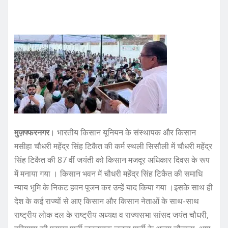
a
w
m
h
h
c
it
ai
at
ar
e
te
l
s
e
b
r
A
o
p
o
p
k
मुज़फ्फरनगर
। भारतीय किसान यूनियन के संस्थापक और किसान
मसीहा चौधरी महेंद्र सिंह टिकैत की कर्म स्थली सिसौली में चौधरी महेंद्र
सिंह टिकैत की 87 वीं जयंती को किसान मजदूर अधिकार दिवस के रूप
में मनाया गया । किसान भवन में चौधरी महेंद्र सिंह टिकैत की समाधि
न्याय भूमि के निकट हवन पूजन कर उन्हें याद किया गया ।इसके साथ ही
देश के कई राज्यों से आए किसान और किसान नेताओं के साथ-साथ
राष्ट्रीय लोक दल के राष्ट्रीय अध्यक्ष व राज्यसभा सांसद जयंत चौधरी,