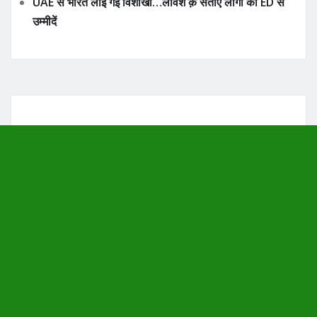
UAE से भारत लाई गई विशाखा…लविश क़े सताए लोगो को ED से
उम्मीदें