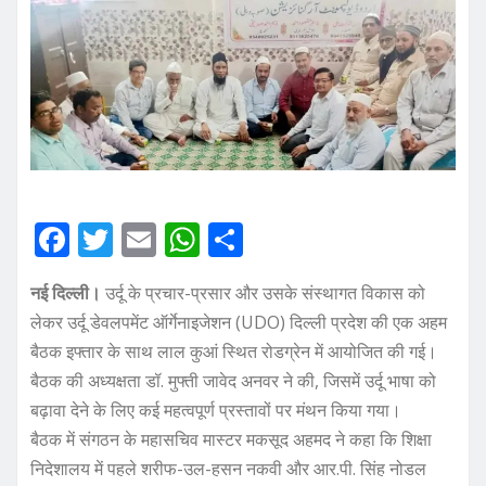
F
T
E
W
S
a
w
m
h
h
नई दिल्ली।
उर्दू के प्रचार-प्रसार और उसके संस्थागत विकास को
c
it
ai
at
ar
लेकर उर्दू डेवलपमेंट ऑर्गेनाइजेशन (UDO) दिल्ली प्रदेश की एक अहम
e
te
l
s
e
बैठक इफ्तार के साथ लाल कुआं स्थित रोडग्रेन में आयोजित की गई।
b
r
A
बैठक की अध्यक्षता डॉ. मुफ्ती जावेद अनवर ने की, जिसमें उर्दू भाषा को
o
p
बढ़ावा देने के लिए कई महत्वपूर्ण प्रस्तावों पर मंथन किया गया।
o
p
बैठक में संगठन के महासचिव मास्टर मकसूद अहमद ने कहा कि शिक्षा
निदेशालय में पहले शरीफ-उल-हसन नकवी और आर.पी. सिंह नोडल
k