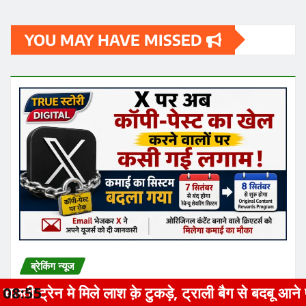
YOU MAY HAVE MISSED
ब्रेकिंग न्यूज
X पर हुआ बड़ा बदलाव..कॉपी-पेस्ट कंटेंट पर
लाश क़े टुकड़े, ट्राली बैग से बदबू आने पर खुला राज़
08:55