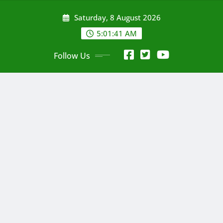
Skip
Saturday, 8 August 2026
to
content
5:01:43 AM
Follow Us