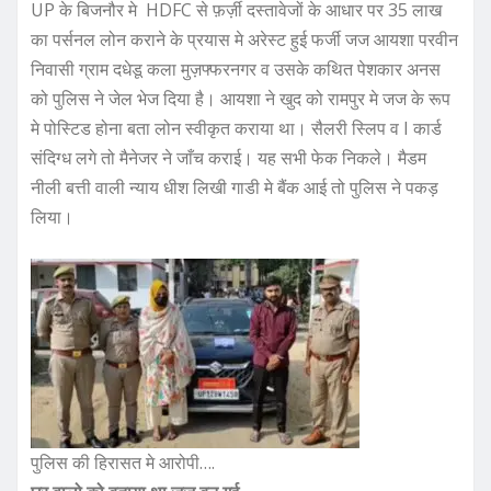
UP के बिजनौर मे HDFC से फ़र्ज़ी दस्तावेजों के आधार पर 35 लाख
c
it
ai
at
ar
का पर्सनल लोन कराने के प्रयास मे अरेस्ट हुई फर्जी जज आयशा परवीन
e
te
l
s
e
निवासी ग्राम दधेडू कला मुज़फ्फरनगर व उसके कथित पेशकार अनस
b
r
A
को पुलिस ने जेल भेज दिया है। आयशा ने खुद को रामपुर मे जज के रूप
o
p
मे पोस्टिड होना बता लोन स्वीकृत कराया था। सैलरी स्लिप व I कार्ड
o
p
संदिग्ध लगे तो मैनेजर ने जाँच कराई। यह सभी फेक निकले। मैडम
नीली बत्ती वाली न्याय धीश लिखी गाडी मे बैंक आई तो पुलिस ने पकड़
k
लिया।
पुलिस की हिरासत मे आरोपी….