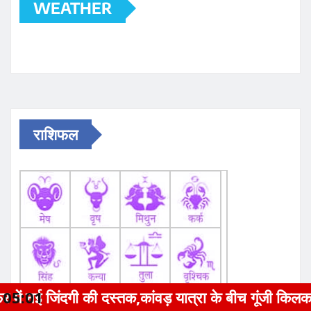
WEATHER
राशिफल
क,कांवड़ यात्रा के बीच गूंजी किलकारी
05:01
W