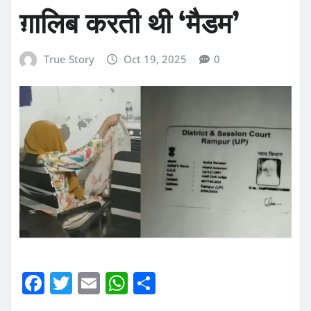
ग़ालिब करती थी ‘मैडम’
True Story
Oct 19, 2025
0
F
T
E
W
S
a
w
m
h
h