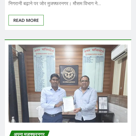
READ MORE
अपना मुज़फ्फरनगर
चेयरमैन जहीर फारुकी ने शिव भक्तो के