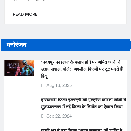
READ MORE
मनोरंजन
‘उदयपुर फाइल्स’ क़े फ्लाप होने पर अमित जानी ने
उठाए सवाल, बोले:- अश्लील फिल्मों पर टूट पड़ते हैं
हिंदू
Aug 16, 2025
हरियाणवी फिल्म इंडस्ट्री की एक्ट्रेस कविता जोशी ने
मुज़फ्फरनगर में नई फ़िल्म के निर्माण का ऐलान किया
Sep 22, 2024
तपती धूप मे लघु फ़िल्म “आत्म सम्मान” क़ी शूटिंग मे
जुटे कलाकार..8 माह बाद फ़िल्म मे दिखेंगे विकास
बालियान