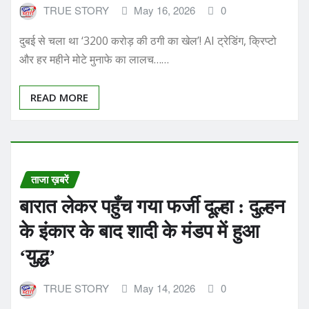
दुबई से चला था ‘3200 करोड़ की ठगी का खेल’! AI ट्रेडिंग, क्रिप्टो
और हर महीने मोटे मुनाफे का लालच……
READ MORE
ताजा ख़बरें
बारात लेकर पहुँच गया फर्जी दूल्हा : दुल्हन
के इंकार के बाद शादी के मंडप में हुआ
‘युद्ध’
TRUE STORY
May 14, 2026
0
फर्जी दूल्हा : दुल्हन ने किया फेरो से इंकार.. विवाह समारोह में हुई जंग,
दोस्तों सहित दूल्हा हवालात में View…