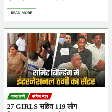
READ MORE
ताजा ख़बरें
ब्रेकिंग न्यूज
27 GIRLS सहित 119 लोग
गिरफ्तार… लखनऊ से चलता था